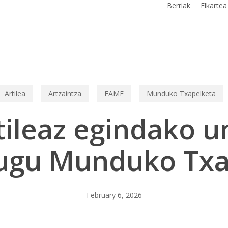
Berriak
Elkartea
Artilea
Artzaintza
EAME
Munduko Txapelketa
tileaz egindako 
dugu Munduko Txa
February 6, 2026