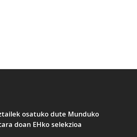
ztailek osatuko dute Munduko
tara doan EHko selekzioa