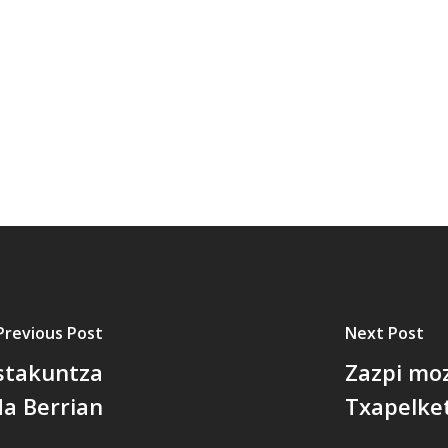
Previous Post
Next Post
estakuntza
Zazpi mo
a Berrian
Txapelke