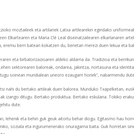
kzioko moztaileek eta artilariek Latxa artilearekin egindako uniform
een Elkartearen eta Maria Clé Leal diseinatzailearen elkarlanaren ar
ea, eremu berri batean kokatzen du, benetan merezi duen lekua eta b
eraren eta birbalorizazioaren aldeko aldarria da. Tradizioa eta berriku
 Lehen sektorearen baloreak, ondarea, jakintza, nortasuna eta identi
ditugu soinean mundialean uneoro ezaugarri horiek”, nabarmendu dute m
utsi nahi du bertako artileak duen balorea. Munduko Txapelketan, euska
eak izango ditugu. Bertako produktua. Bertako eskulana. Tokiko eraku
ehitu dute.
an, lehenik eta behin guk geuk aitortu behar diogu. Egitasmo hau horre
ko, soziala eta ingurumenerako onuragarria baita. Guk horretan sines