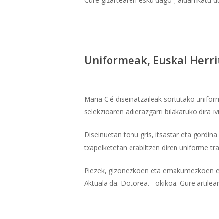
Gure gizartearen esku dago”, aldarrikatu d
Uniformeak, Euskal Herr
Maria Clé diseinatzaileak sortutako unifor
selekzioaren adierazgarri bilakatuko dira
Diseinuetan tonu gris, itsastar eta gordina
txapelketetan erabiltzen diren uniforme tra
Piezek, gizonezkoen eta emakumezkoen ebak
Aktuala da. Dotorea. Tokikoa. Gure artilear