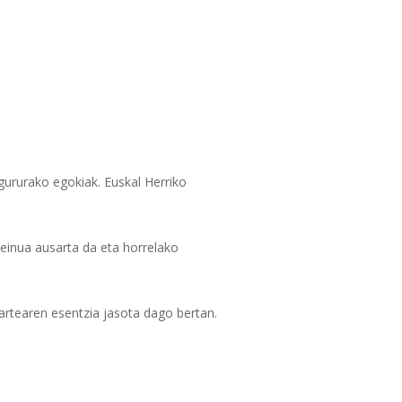
gururako egokiak. Euskal Herriko
iseinua ausarta da eta horrelako
artearen esentzia jasota dago bertan.