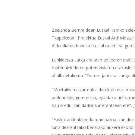
Zeelanda Berrira doan Euskal Herriko sele
Txapelketan. Proiektua Euskal Ardi Moztail
Aldundiaren babesa du. Latxa artilea, gur
Lankidetza Latxa ardiaren artilearen erabil
materialek duten potentzialaren erakusle.
ahalbidetuko du. “Dotore jantzita izango 
“Moztaileen elkarteak aldarrikatu eta erak
artilearekin, gurearekin, egindako uniform
hau eredu izan dadila aurrerantzean ere”, g
“Euskal artileak merkatuan balioa izan dez
lurraldearentzako benetako aukera ekonomi