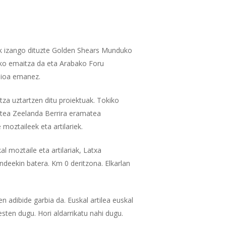
eak izango dituzte Golden Shears Munduko
teko emaitza da eta Arabako Foru
alioa emanez.
ntza uztartzen ditu proiektuak. Tokiko
tatea Zeelanda Berrira eramatea
oztaileek eta artilariek.
l moztaile eta artilariak, Latxa
ndeekin batera. Km 0 deritzona. Elkarlan
n adibide garbia da. Euskal artilea euskal
ten dugu. Hori aldarrikatu nahi dugu.