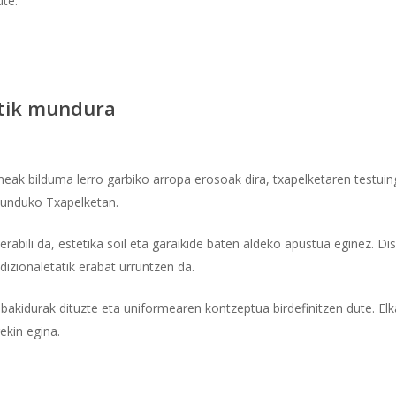
ute.
itik mundura
meak bilduma lerro garbiko arropa erosoak dira, txapelketaren testuin
 Munduko Txapelketan.
 erabili da, estetika soil eta garaikide baten aldeko apustua eginez. D
dizionaletatik erabat urruntzen da.
idurak dituzte eta uniformearen kontzeptua birdefinitzen dute. Elk
ekin egina.