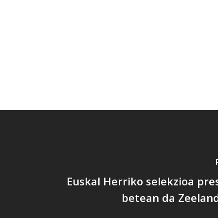
Euskal Herriko selekzioa pr
betean da Zeeland