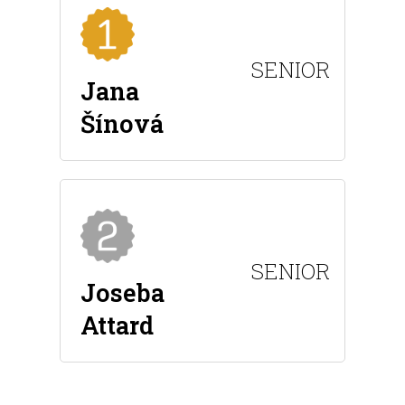
SENIOR
Jana
Šínová
SENIOR
Joseba
Attard