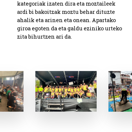
kategoriak izaten dira eta moztaileek
ardi bi bakoitzak moztu behar dituzte
ahalik eta arinen eta onean. Apartako
giroa egoten da eta galdu eziniko urteko
zita bihurtzen ari da.