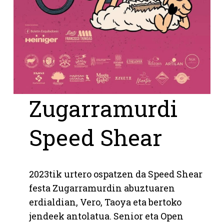
Zugarramurdi
Speed
Shear
2023tik urtero ospatzen da Speed Shear
festa Zugarramurdin abuztuaren
erdialdian, Vero, Taoya eta bertoko
jendeek antolatua. Senior eta Open