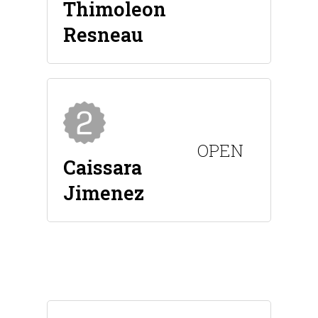
Thimoleon
Resneau
OPEN
Caissara
Jimenez