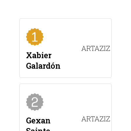
ARTAZIZ
Xabier
Galardón
ARTAZIZ
Gexan
Sainte